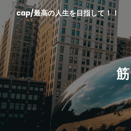
コ
ン
cap/最高の人生を目指して！！
テ
ン
ツ
へ
ス
キ
ッ
プ
筋