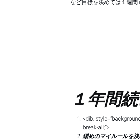
など目標を決めては１週間
１年間続
<dib. style=”background
break-all;”>
緩めのマイルールを